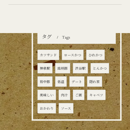
タグ
Tags
カツサンド
ロースかつ
ひれかつ
神泉駅
銘柄豚
渋谷駅
とんかつ
岩中豚
低温
デート
隠れ家
美味しい
肉汁
ご飯
キャベツ
おかわり
ソース
お問い合わせはこちら