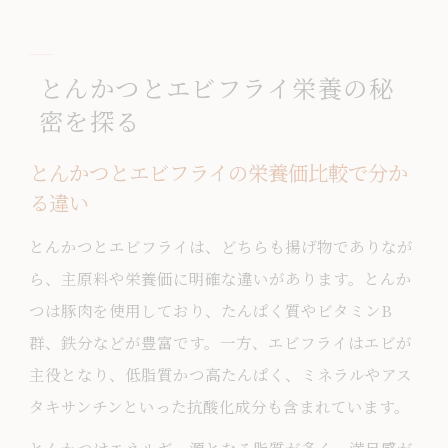
とんかつに含まれる豚肉の成分を徹底解
説
とんかつとエビフライ栄養の秘
エビフライをバランス良く食事に取り入
密を探る
れるコツ
とんかつとエビフライのカロリーと糖質
とんかつとエビフライの栄養価比較で分か
を知ろう
る違い
サクサク衣で楽しむバランスごはん術
とんかつとエビフライは、どちらも揚げ物でありなが
とんかつとエビフライに合う野菜や副菜
ら、主原料や栄養価に明確な違いがあります。とんか
の組み合わせ
つは豚肉を使用しており、たんぱく質やビタミンB
とんかつの衣がごはんに与える満足感の
群、鉄分などが豊富です。一方、エビフライはエビが
秘密
主役となり、低脂質かつ高たんぱく、ミネラルやアス
エビフライとバランス良いごはんメニュ
タキサンチンといった抗酸化成分も含まれています。
ーのアイデア