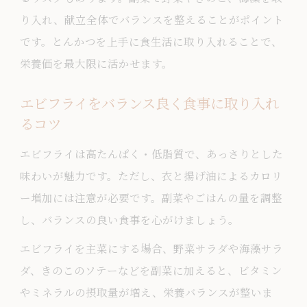
ンス
り入れ、献立全体でバランスを整えることがポイント
エビフライを毎日の献立に活かす工夫
です。とんかつを上手に食生活に取り入れることで、
とんかつの食べ過ぎを防ぐヘルシーな習
栄養価を最大限に活かせます。
慣
エビフライととんかつで楽しむバランス
エビフライをバランス良く食事に取り入れ
献立
るコツ
とんかつとエビフライをヘルシーに楽し
エビフライは高たんぱく・低脂質で、あっさりとした
む食材選び
味わいが魅力です。ただし、衣と揚げ油によるカロリ
ー増加には注意が必要です。副菜やごはんの量を調整
し、バランスの良い食事を心がけましょう。
エビフライを主菜にする場合、野菜サラダや海藻サラ
ダ、きのこのソテーなどを副菜に加えると、ビタミン
やミネラルの摂取量が増え、栄養バランスが整いま