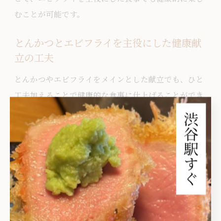
むことが可能です。
とんかつとエビフライを主役にした健康献
立の工夫
とんかつやエビフライをメインとした献立でも、ひと
工夫加えることで健康的な食事に仕上げることができ
ます。まず、揚げ物の量や頻度を適度にコントロール
し、副菜や汁物で野菜やきのこ、海藻などをしっかり
取り入れるのが基本です。
また、揚げ油の質や温度管理を徹底することで、余分
な油の吸収を抑えられます。オーブン調理やノンフラ
イヤーを使う方法も、カロリーオフに効果的です。さ
らに、ごはんの量を調整したり、雑穀ごはんを選ぶこ