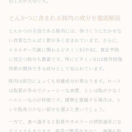
む工夫が大切です。
家庭で実践！揚げる順番のコツとは
とんかつとエビフライを美味しく揚げる
とんかつに含まれる豚肉の成分を徹底解説
順番の基本
とんかつの主役である豚肉には、体づくりに欠かせな
揚げる順番で変わるとんかつの食感と風
い良質なたんぱく質が多く含まれています。さらに、
味
エネルギー代謝に関わるビタミンB1やB2、貧血予防
エビフライととんかつの揚げ油の使い方
に役立つ鉄分も豊富です。特にビタミンB1は疲労回復
を解説
効果が期待できる成分として知られています。
とんかつとエビフライの揚げ油をキレイ
豚肉は部位によっても栄養成分が異なります。ロース
に保つ方法
は脂質が多めでジューシーな食感、ヒレは脂が少なく
揚げる順番ひとつで時短にもなる家庭調
ヘルシーなのが特徴です。健康を意識する場合は、ヒ
理術
レや脂身の少ない部分を選ぶと良いでしょう。
日常食に取り入れる揚げ物の知恵
一方で、食べ過ぎると脂質やカロリーの摂取過多にな
とんかつを日常食にするための栄養バラ
るリスクもあります。副菜で野菜やきのこ、海藻を取