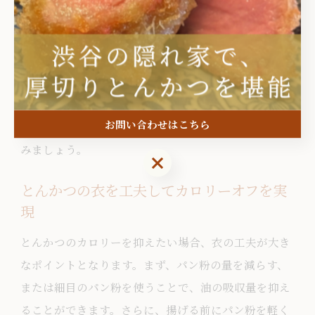
とで、栄養価を高めることができます。
実際に家庭で実践している方からは「副菜を増やすこ
とで満腹感があり、揚げ物の量が自然と減った」「ノ
ンフライヤーで調理したら油っぽさがなくなった」と
いった声が寄せられています。無理なく健康的な献立
お問い合わせはこちら
を続けるために、こうした工夫を積極的に取り入れて
みましょう。
お問い合わせはこちら
とんかつの衣を工夫してカロリーオフを実
現
とんかつのカロリーを抑えたい場合、衣の工夫が大き
なポイントとなります。まず、パン粉の量を減らす、
または細目のパン粉を使うことで、油の吸収量を抑え
ることができます。さらに、揚げる前にパン粉を軽く