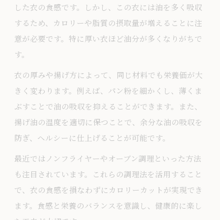
した衣の食感です。しかし、この衣には油を多く吸収
とんかつやエビフライのしっぽを残す場
するため、カロリーや脂質の摂取量が増えることに注
合の注意点
意が必要です。特に厚い衣ほど油分が多くなりがちで
手作りで違いが出るとんかつの極意
す。
とんかつをジューシーに仕上げる衣の工
夫
衣の厚みや揚げ方によって、同じ材料でも栄養価が大
きく変わります。例えば、パン粉を細かくし、薄くま
手作りとんかつで味わうサクサク感の秘
ぶすことで油の吸収を抑えることができます。また、
訣
揚げ油の温度を適切に保つことで、余分な油の吸収を
とんかつの揚げ方ひとつで変わる食感と
防ぎ、ヘルシーに仕上げることが可能です。
風味
最近ではノンフライヤーやオーブン調理といった方法
エビフライとの違いを活かしたとんかつ
も注目されています。これらの調理法を活用すること
調理法
で、衣の食感を損なわずにカロリーカットが実現でき
とんかつの衣を剥がれにくくするポイン
ます。食感と栄養のバランスを意識し、健康的に楽し
ト