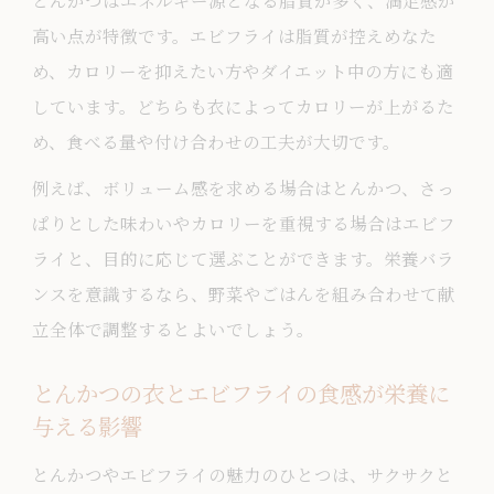
とんかつはエネルギー源となる脂質が多く、満足感が
とんかつとエビフライを主役にした健康
高い点が特徴です。エビフライは脂質が控えめなた
献立の工夫
め、カロリーを抑えたい方やダイエット中の方にも適
とんかつの衣を工夫してカロリーオフを
しています。どちらも衣によってカロリーが上がるた
実現
め、食べる量や付け合わせの工夫が大切です。
エビフライのしっぽ食べ方を考察
例えば、ボリューム感を求める場合はとんかつ、さっ
とんかつとエビフライのしっぽを食べる
ぱりとした味わいやカロリーを重視する場合はエビフ
文化と理由
ライと、目的に応じて選ぶことができます。栄養バラ
エビフライのしっぽを安全に食べるため
ンスを意識するなら、野菜やごはんを組み合わせて献
のポイント
立全体で調整するとよいでしょう。
とんかつとエビフライのしっぽは美味し
とんかつの衣とエビフライの食感が栄養に
いのか実食体験
与える影響
しっぽに含まれる栄養と食感の魅力を検
証
とんかつやエビフライの魅力のひとつは、サクサクと