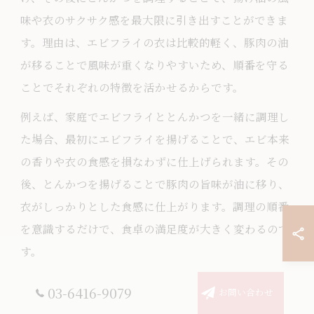
味や衣のサクサク感を最大限に引き出すことができま
す。理由は、エビフライの衣は比較的軽く、豚肉の油
が移ることで風味が重くなりやすいため、順番を守る
ことでそれぞれの特徴を活かせるからです。
例えば、家庭でエビフライととんかつを一緒に調理し
た場合、最初にエビフライを揚げることで、エビ本来
の香りや衣の食感を損なわずに仕上げられます。その
後、とんかつを揚げることで豚肉の旨味が油に移り、
衣がしっかりとした食感に仕上がります。調理の順番
を意識するだけで、食卓の満足度が大きく変わるので
す。
03-6416-9079
揚げる順番で変わるとんかつの食感と風味
お問い合わせ