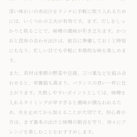
ランチタイムに合う豆味噌と出汁のバラ
深い味わいの赤出汁をランチに手軽に取り入れるため
ンス
には、いくつかの工夫が有効です。まず、だしをしっ
コク深い赤出汁は豆味噌と出汁選びがポ
かりと取ることで、味噌の風味が引き立ちます。かつ
イント
おと昆布の合わせ出汁は、前日に準備しておくと時短
ランチを格上げする豆味噌と出汁の極意
にもなり、忙しい日でも手軽に本格的な味を楽しめま
す。
また、具材は季節の野菜や豆腐、三つ葉などを組み合
わせると、栄養価も高まり、バランスの良い一杯に仕
上がります。失敗しやすいポイントとしては、味噌を
入れるタイミングが早すぎると風味が損なわれるた
め、火を止めてから加えることが大切です。初心者の
方は、まず基本の出汁と味噌の割合を守り、徐々にア
レンジを楽しむことをおすすめします。