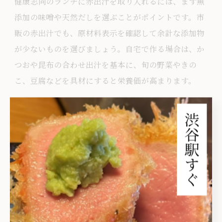
健康志向のランチに赤出汁を取り入れるには、まず無
添加の味噌や天然だしを選ぶことがポイントです。市
販の赤出汁でも、原材料表示を確認して余計な添加物
が少ないものを選びましょう。自宅で作る場合は、か
つおや昆布の合わせ出汁を基本に、旬の野菜やきの
こ、豆腐などを具材にすると栄養価が高まります。
また、赤出汁は塩分が高くなりがちなので、具材を多
めにすることで自然と塩分摂取を抑えられます。外食
の際も、赤出汁がセットになったランチメニューを選
ぶと、食事全体のバランスが良くなります。日々のラ
ンチに赤出汁を取り入れることで、和食の魅力を楽し
みながら健康維持に役立ててみてください。