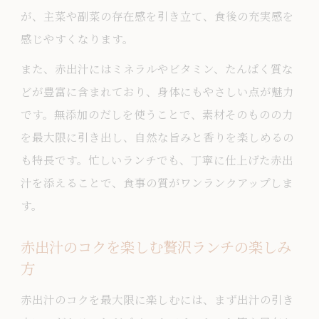
ランチの赤出汁がサポートする栄養バラ
が、主菜や副菜の存在感を引き立て、食後の充実感を
ンス
感じやすくなります。
赤出汁の発酵食品としての力をランチで
また、赤出汁にはミネラルやビタミン、たんぱく質な
実感
どが豊富に含まれており、身体にもやさしい点が魅力
健康志向のランチに赤出汁を取り入れる
です。無添加のだしを使うことで、素材そのものの力
コツ
を最大限に引き出し、自然な旨みと香りを楽しめるの
赤出汁のコクを引き出す調理ポイント
も特長です。忙しいランチでも、丁寧に仕上げた赤出
ランチ向け赤出汁の深いコクを出すコツ
汁を添えることで、食事の質がワンランクアップしま
す。
赤出汁の味を引き立てる調理ポイント解
説
赤出汁のコクを楽しむ贅沢ランチの楽しみ
ランチで魅力が増す赤出汁の出汁の取り
方
方
赤出汁のコクを最大限に楽しむには、まず出汁の引き
コク豊かな赤出汁ランチの作り方を伝授