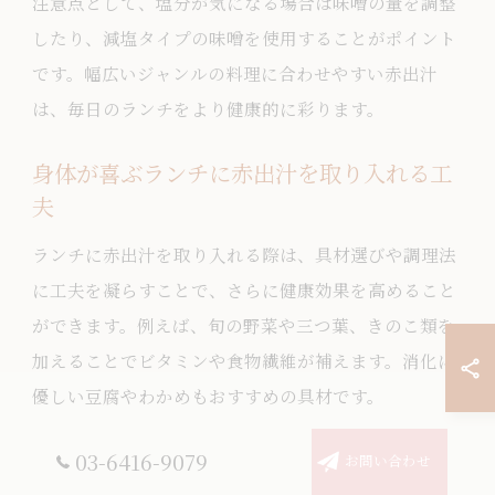
注意点として、塩分が気になる場合は味噌の量を調整
したり、減塩タイプの味噌を使用することがポイント
です。幅広いジャンルの料理に合わせやすい赤出汁
は、毎日のランチをより健康的に彩ります。
身体が喜ぶランチに赤出汁を取り入れる工
夫
ランチに赤出汁を取り入れる際は、具材選びや調理法
に工夫を凝らすことで、さらに健康効果を高めること
ができます。例えば、旬の野菜や三つ葉、きのこ類を
加えることでビタミンや食物繊維が補えます。消化に
優しい豆腐やわかめもおすすめの具材です。
出汁はかつおと昆布を合わせて取ることで、旨みとコ
03-6416-9079
お問い合わせ
クが深まり、味噌の風味を引き立てます。自宅で作る