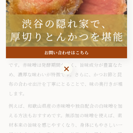
赤出汁のコクを引き出す調理ポ
イント
ランチ向け赤出汁の深いコクを出すコツ
ランチで赤出汁の深いコクを引き出すには、豆味噌や
お問い合わせはこちら
八丁味噌など赤味噌の選び方と、出汁の取り方が重要
です。赤味噌は発酵期間が長く、旨味成分が豊富なた
お問い合わせはこちら
め、濃厚な味わいが特徴です。さらに、かつお節と昆
布の合わせ出汁を丁寧にとることで、味の奥行きが増
します。
例えば、和歌山県産の赤味噌や独自配合の白味噌を加
える方法もおすすめです。無添加の味噌を使えば、素
材本来の旨味を感じやすくなり、身体にもやさしい一