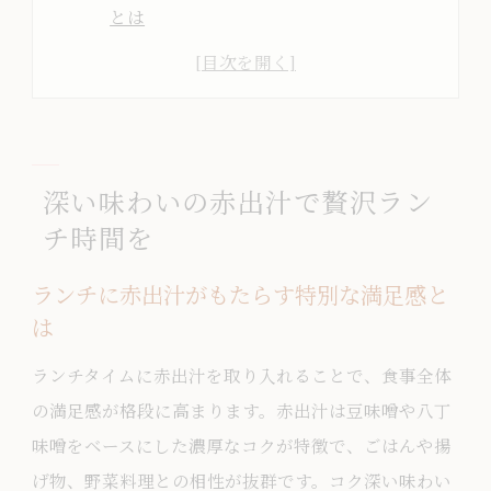
とは
赤出汁のコクを楽しむ贅沢ランチの楽し
み方
ランチタイムに赤出汁が人気な理由を解
説
深い味わいの赤出汁で贅沢ラン
深い味わいの赤出汁を取り入れるランチ
チ時間を
術
赤出汁がランチメニューに選ばれる魅力
ランチに赤出汁がもたらす特別な満足感と
とは
は
ランチメニューに最適な赤出汁の健康効果
ランチタイムに赤出汁を取り入れることで、食事全体
ランチに赤出汁を選ぶことで得られる健
の満足感が格段に高まります。赤出汁は豆味噌や八丁
康効果
味噌をベースにした濃厚なコクが特徴で、ごはんや揚
赤出汁味噌汁がランチで身体に良い理由
げ物、野菜料理との相性が抜群です。コク深い味わい