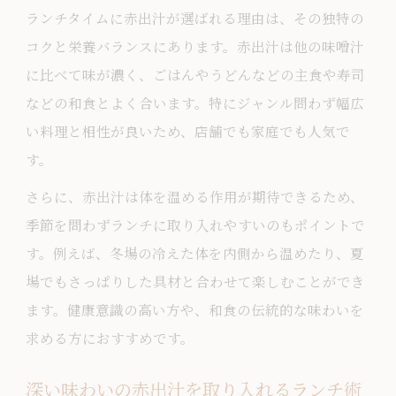
法
ランチタイムに赤出汁が選ばれる理由は、その独特の
赤出汁が持つ栄養素とランチへの活かし
コクと栄養バランスにあります。赤出汁は他の味噌汁
方
に比べて味が濃く、ごはんやうどんなどの主食や寿司
などの和食とよく合います。特にジャンル問わず幅広
身体が喜ぶランチに赤出汁を取り入れる
い料理と相性が良いため、店舗でも家庭でも人気で
工夫
す。
赤出汁味噌汁の栄養価を活かすランチ術
さらに、赤出汁は体を温める作用が期待できるため、
健康を意識したランチに赤出汁をおすす
季節を問わずランチに取り入れやすいのもポイントで
めする理由
す。例えば、冬場の冷えた体を内側から温めたり、夏
豆味噌と出汁の相性を極めるランチ術
場でもさっぱりした具材と合わせて楽しむことができ
ランチに最適な豆味噌と出汁の組み合わ
ます。健康意識の高い方や、和食の伝統的な味わいを
せ術
求める方におすすめです。
赤出汁の旨味を引き出す豆味噌使いのコ
ツ
深い味わいの赤出汁を取り入れるランチ術