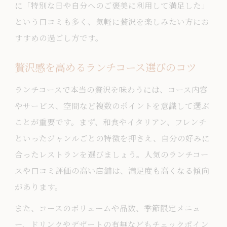
に「特別な日や自分へのご褒美に利用して満足した」
贅沢な時間を叶えるランチコースの満足
という口コミも多く、気軽に贅沢を楽しみたい方にお
条件
すすめの過ごし方です。
人気ランチコースで満足度を高める方法
和食ランチコースが贈る癒やしのひととき
贅沢感を高めるランチコース選びのコツ
和食ランチコースで味わう贅沢な癒やし
ランチコースで本当の贅沢を味わうには、コース内容
時間
やサービス、空間など複数のポイントを意識して選ぶ
季節を感じる和食ランチコースの魅力
ことが重要です。まず、和食やイタリアン、フレンチ
和食ランチコースで心も満たす贅沢体験
といったジャンルごとの特徴を押さえ、自分の好みに
ゆったり楽しむ和食ランチコースの過ご
合ったレストランを選びましょう。人気のランチコー
し方
スや口コミ評価の高い店舗は、満足度も高くなる傾向
和食ランチコースで贅沢なひと時を堪能
があります。
コスパ良くランチコースを楽しむ方法を解説
また、コースのボリュームや品数、季節限定メニュ
コスパ重視のランチコース選びのコツ
ー、ドリンクやデザートの有無などもチェックポイン