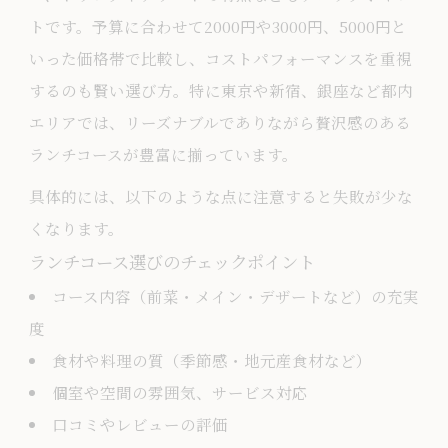
お得なランチコースで贅沢な時間を過ご
トです。予算に合わせて2000円や3000円、5000円と
す
いった価格帯で比較し、コストパフォーマンスを重視
コスパと満足度を両立させるランチコー
するのも賢い選び方。特に東京や新宿、銀座など都内
ス術
エリアでは、リーズナブルでありながら贅沢感のある
ランチコースが豊富に揃っています。
比較でわかるお得なランチコースの見極
め方
具体的には、以下のような点に注意すると失敗が少な
ランチコースのコスパ向上ポイントを紹
くなります。
介
ランチコース選びのチェックポイント
迷ったときはランチコース比較が成功の鍵
コース内容（前菜・メイン・デザートなど）の充実
ランチコース比較で自分に合う贅沢体験
度
を発見
食材や料理の質（季節感・地元産食材など）
個室や空間の雰囲気、サービス対応
比較ポイントを押さえたランチコース選
口コミやレビューの評価
び