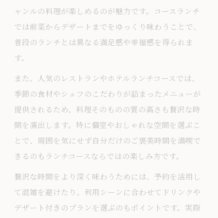
インスタ映えするおしゃれなランチコー
ャンルの料理が楽しめるのが魅力です。コースランチ
ス活用法
では前菜からデザートまでをゆっくり味わうことで、
おしゃれさと満足度を両立するランチコ
普段のランチとは異なる満足感や幸福感を得られま
ース選び
す。
話題のランチコースで贅沢な休日を楽し
また、人気のレストランやホテルランチコースでは、
む方法
季節の食材やシェフのこだわりが詰まったメニューが
満足度重視ならランチコースの選択がポイン
提供されるため、料理そのものの質の高さも贅沢な時
ト
間を演出します。特に個室やおしゃれな空間を選ぶこ
満足度重視のランチコース選びの秘訣
とで、周囲を気にせず自分だけのご褒美時間を満喫で
きるのもランチコースならではの楽しみ方です。
コース内容で選ぶランチの満足度アップ
法
贅沢な時間をより深く味わうためには、予約を活用し
ランチコースで後悔しないポイントを徹
て混雑を避けたり、利用シーンに合わせてドリンクや
底解説
デザート付きのプランを選ぶのもポイントです。実際