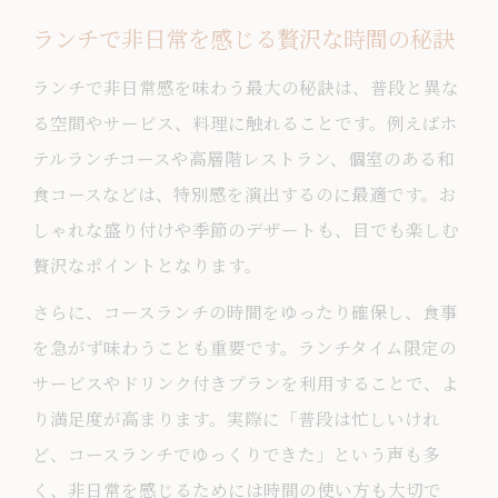
満足度アップのためのランチコース比較
ランチで非日常を感じる贅沢な時間の秘訣
術
ランチで非日常感を味わう最大の秘訣は、普段と異な
お得感を得るランチコース比較のコツ
る空間やサービス、料理に触れることです。例えばホ
口コミとランキングで選ぶランチコース
テルランチコースや高層階レストラン、個室のある和
比較
食コースなどは、特別感を演出するのに最適です。お
しゃれな盛り付けや季節のデザートも、目でも楽しむ
贅沢なポイントとなります。
さらに、コースランチの時間をゆったり確保し、食事
を急がず味わうことも重要です。ランチタイム限定の
サービスやドリンク付きプランを利用することで、よ
り満足度が高まります。実際に「普段は忙しいけれ
ど、コースランチでゆっくりできた」という声も多
く、非日常を感じるためには時間の使い方も大切で