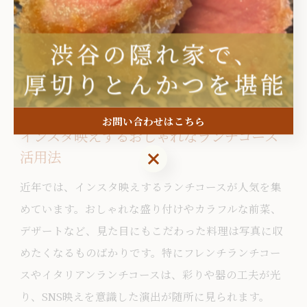
注意点として、コースによっては提供時間が長めに設
定されていることもあるため、スケジュールに余裕を
持って予約することが必要です。事前にメニュー内容
や所要時間を確認し、目的に合った店舗選びを心がけ
ましょう。
お問い合わせはこちら
インスタ映えするおしゃれなランチコース
お問い合わせはこちら
活用法
近年では、インスタ映えするランチコースが人気を集
めています。おしゃれな盛り付けやカラフルな前菜、
デザートなど、見た目にもこだわった料理は写真に収
めたくなるものばかりです。特にフレンチランチコー
スやイタリアンランチコースは、彩りや器の工夫が光
り、SNS映えを意識した演出が随所に見られます。