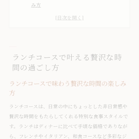
み方
贅沢感を高めるランチコース選びのコツ
ランチで非日常を感じる贅沢な時間の秘
訣
ランチコースを特別なご褒美時間に変え
ランチコースで叶える贅沢な時
る方法
間の過ごし方
ゆったり過ごす贅沢なランチコース体験
術
ランチコースで味わう贅沢な時間の楽しみ
おしゃれなランチコース選びの極意とは
方
おしゃれなランチコースで贅沢な時間を
ランチコースは、日常の中にちょっとした非日常感や
堪能
贅沢な時間をもたらしてくれる特別な食事スタイルで
ランチコース選びで後悔しないポイント
す。ランチはディナーに比べて手頃な価格でありなが
解説
ら、フレンチやイタリアン、和食コースなど多彩なジ