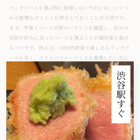
ランチコースを選ぶ際に後悔しないためには、いくつ
かの重要なポイントを押さえておくことが大切です。
まず、予算とコース内容のバランスを確認し、自分の
目的や好みに合ったコースを選ぶことが満足度を高め
るコツです。例えば、2000円前後で楽しめるランチコ
ースも多く、コストパフォーマンスを重視したい方に
おすすめです。
また、和食やイタリアン、フレンチ、焼肉などジャン
ルの違いによる特色にも注目しましょう。季節限定メ
ニューや、デザート・ドリンクがセットになっている
かも重要なチェックポイントです。特に都内や東京の
ランチコースは、店舗ごとに個性があり、口コミやラ
ンキングを参考に選ぶと失敗が少なくなります。