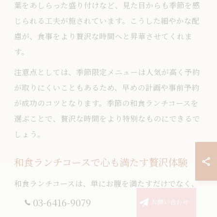
葉をあしらった盛り付けなど、見た目からも季節を感
じられる工夫が施されています。こうした細やかな配
慮が、食事をより贅沢な時間へと昇華させてくれま
す。
注意点としては、季節限定メニューは人気が高く予約
が取りにくいこともあるため、早めの計画や事前予約
が成功のコツとなります。季節の和食ランチコースを
選ぶことで、贅沢な時間をより特別なものにできるで
しょう。
和食ランチコースで心も満たす贅沢体験
和食ランチコースは、単にお腹を満たすだけでなく、
心まで豊かにしてくれる贅沢な体験ができます。丁寧
03-6416-9079
お問い合わせ
に仕立てられた前菜から始まり、旬の素材を活かした