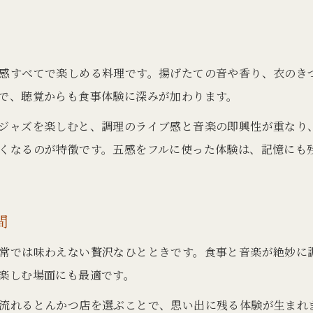
とんかつを音楽と一緒に楽しむコツ
とんかつの旨味を引き立てるジャズの力
ジャズでとんかつの旨味を最大限に楽しむ
感すべてで楽しめる料理です。揚げたての音や香り、衣のき
とんかつとジャズが作る豊かな味わい体験
で、聴覚からも食事体験に深みが加わります。
音楽がとんかつの美味しさに与える影響
ジャズを楽しむと、調理のライブ感と音楽の即興性が重なり
ジャズ空間で味わうとんかつの深い魅力
くなるのが特徴です。五感をフルに使った体験は、記憶にも
とんかつの旨味を引き出す音楽の工夫
間
常では味わえない贅沢なひとときです。食事と音楽が絶妙に
楽しむ場面にも最適です。
流れるとんかつ店を選ぶことで、思い出に残る体験が生まれ