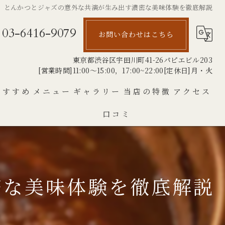
とんかつとジャズの意外な共演が生み出す濃密な美味体験を徹底解説
03-6416-9079
お問い合わせはこちら
東京都渋谷区宇田川町41-26パピエビル203
[営業時間]11:00～15:00，17:00~22:00[定休日]月・火
おすすめ
メニュー
ギャラリー
当店の特徴
アクセス
口コミ
とんかつ
銘柄豚
ランチ
密な美味体験を徹底解説
厚切り