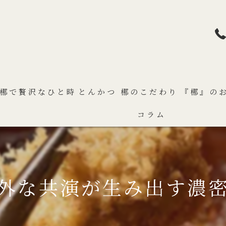
梛で贅沢なひと時
とんかつ 梛のこだわり
『梛』の
コラム
外な共演が生み出す濃