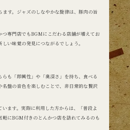
ちます。ジャズのしなやかな旋律は、豚肉の旨
かつ専門店でもBGMにこだわる店舗が増えてお
新しい味覚の発見につながるでしょう。
ちらも「即興性」や「奥深さ」を持ち、食べる
や名盤の音色を楽しむことで、非日常的な贅沢
ています。実際に利用した方からは、「普段よ
気軽にBGM付きのとんかつ店を訪れてみるのも