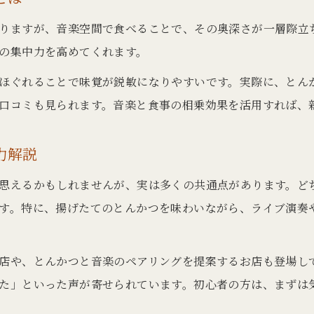
ジャズ空間がとんかつを美味しくする要素
りますが、音楽空間で食べることで、その奥深さが一層際立
五感に響くとんかつとジャズの調和の秘密
の集中力を高めてくれます。
とんかつとジャズが五感を刺激する仕組み
ほぐれることで味覚が鋭敏になりやすいです。実際に、とん
味覚と聴覚で楽しむとんかつの新世界
口コミも見られます。音楽と食事の相乗効果を活用すれば、
とんかつが音楽で美味しくなる科学的根拠
とんかつとジャズの相性の良さを徹底検証
力解説
五感で味わうとんかつの特別な魅力とは
思えるかもしれませんが、実は多くの共通点があります。ど
美味しさと音色が交差するとんかつ時間
お問い合わせはこちら
お問い合わせはこちら
す。特に、揚げたてのとんかつを味わいながら、ライブ演奏
音色がとんかつの美味しさを引き出す理由
とんかつとジャズで過ごす至福の食事時間
店や、とんかつと音楽のペアリングを提案するお店も登場し
美味しさと音色の相乗効果を体験しよう
た」といった声が寄せられています。初心者の方は、まずは
とんかつの味と音楽のリズムの関係性