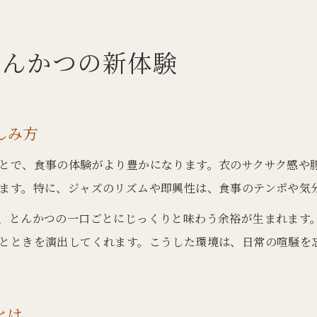
とんかつがジャズと出会う特別な時間
とんかつを音楽で味わい深く楽しむヒント
とんかつの新体験
とんかつを美味しくする音楽の選び方
音楽ととんかつの相乗効果を体感しよう
リラックスしながらとんかつを堪能する方法
しみ方
とんかつを味わう際の音楽活用ポイント
とで、食事の体験がより豊かになります。衣のサクサク感や
とんかつと音楽で過ごす贅沢なひととき
ます。特に、ジャズのリズムや即興性は、食事のテンポや気
心踊るジャズに包まれて味わうとんかつ
、とんかつの一口ごとにじっくりと味わう余裕が生まれます
ジャズとともに楽しむとんかつの贅沢体験
とときを演出してくれます。こうした環境は、日常の喧騒を
とんかつと音楽で心が満たされる瞬間とは
ジャズが引き立てるとんかつの新しい魅力
とんかつが心地よい音と響き合う理由
とは