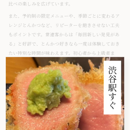
比べの楽しみを広げています。
また、予約制の限定メニューや、季節ごとに変わるア
レンジとんかつなど、リピーターを飽きさせない工夫
もポイントです。常連客からは「毎回新しい発見があ
る」と好評で、とんかつ好きなら一度は体験しておき
たい特別な時間が味わえます。初心者から上級者ま
で、それぞれのこだわりに応える豊かなバリエーショ
ンが魅力です。
アレンジで生まれるとんかつ新定番を紹介
近年、東京都渋谷区小笠原村ではアレンジとんかつが
新たな定番として根付いています。代表的な新定番
は、アグー豚とんかつや、地元野菜と合わせたヘルシ
ーとんかつ、さらに和洋折衷の創作とんかつです。こ