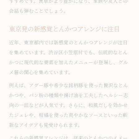
すすめです。食卓がより豊かになり、家族や友人との
夫
会話も弾むことでしょう。
食卓を彩る小笠原村流とんかつの食べ方
東京発の新感覚とんかつアレンジに注目
伝統と個性が光るとんかつの楽しみ方特
集
近年、東京都内では新感覚のとんかつアレンジが注目
新しいとんかつアレンジ法に挑戦しよう
を集めています。渋谷区小笠原村でも、伝統的なとん
おうちで簡単にできるとんかつアレンジ
かつに現代的な要素を加えたメニューが登場し、グル
術
メ層の関心を集めています。
とんかつの魅力を引き出す新しい調理法
例えば、アグー豚や希少な銘柄豚を使った贅沢なとん
家庭で試せるとんかつアレンジアイディ
かつや、パン粉の種類や揚げ油を工夫したヘルシー志
ア
向の一皿などが人気です。さらに、和風だしを効かせ
たジュレや、柑橘を使った爽やかなソースといった斬
旬食材と楽しむとんかつアレンジのコツ
新なアイデアも見受けられます。
とんかつの新定番になるアレンジレシピ
集
これらの新感覚アレンジは、従来のとんかつのイメー