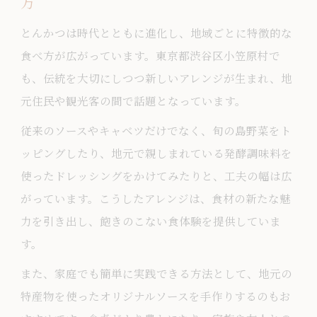
方
ユニークな調和を楽しむとんかつの魅力
とんかつは時代とともに進化し、地域ごとに特徴的な
とんかつと地元食材の絶妙な調和を体感
食べ方が広がっています。東京都渋谷区小笠原村で
異素材とんかつアレンジの楽しみ方ガイ
も、伝統を大切にしつつ新しいアレンジが生まれ、地
ド
元住民や観光客の間で話題となっています。
調和にこだわるとんかつ料理の新提案
従来のソースやキャベツだけでなく、旬の島野菜をト
ユニークな組み合わせで深まるとんかつ
ッピングしたり、地元で親しまれている発酵調味料を
の味
使ったドレッシングをかけてみたりと、工夫の幅は広
食通も納得する新しいとんかつの楽しみ
がっています。こうしたアレンジは、食材の新たな魅
とんかつに合う小笠原村流の楽しみ方
力を引き出し、飽きのこない食体験を提供していま
小笠原村流とんかつと相性抜群の食材選
す。
び
また、家庭でも簡単に実践できる方法として、地元の
とんかつにぴったりの地元流アレンジ法
特産物を使ったオリジナルソースを手作りするのもお
とんかつをより美味しく楽しむための工