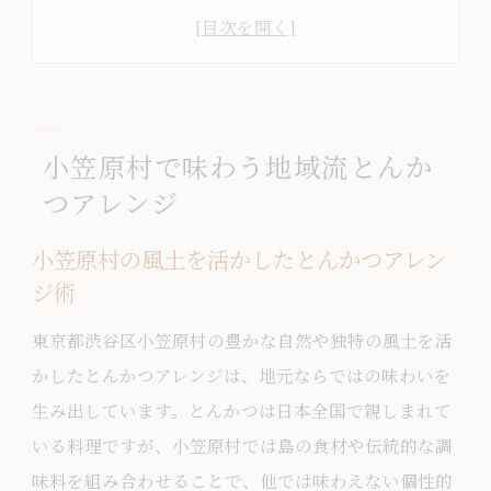
とんかつが進化する地域ならではの味わ
い方
東京発の新感覚とんかつアレンジに注目
地元食材ととんかつの絶妙な組み合わせ
小笠原村で味わう地域流とんか
伝統を守りつつ広がるとんかつの楽しみ
つアレンジ
方
伝統×革新のとんかつ新提案を発見
小笠原村の風土を活かしたとんかつアレン
伝統技と新発想が融合したとんかつの魅
ジ術
力
東京都渋谷区小笠原村の豊かな自然や独特の風土を活
革新的なとんかつアレンジで新しい美味
かしたとんかつアレンジは、地元ならではの味わいを
しさ発見
生み出しています。とんかつは日本全国で親しまれて
とんかつ文化の進化を体感するアレンジ
いる料理ですが、小笠原村では島の食材や伝統的な調
例
味料を組み合わせることで、他では味わえない個性的