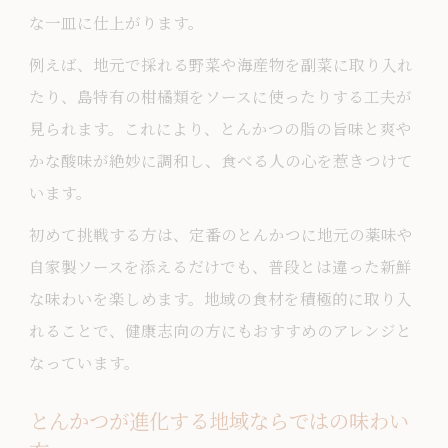
こだわり派も満足の新提案とんかつ体験
な一皿に仕上がります。
アレンジで生まれるとんかつ新定番を紹
例えば、地元で採れる野菜や海産物を副菜に取り入れ
介
たり、島特有の柑橘類をソースに使ったりする工夫が
アグー豚で広がる新感覚とんかつ体験
見られます。これにより、とんかつの脂の旨味と爽や
アグー豚の旨味を活かしたとんかつアレ
かな酸味が絶妙に調和し、食べる人の心を惹きつけて
ンジ法
います。
アグー豚とんかつで味わう贅沢な体験談
初めて挑戦する方は、定番のとんかつに地元の薬味や
東京のとんかつでアグー豚が選ばれる理
自家製ソースを添えるだけでも、普段とは違った新鮮
由
な味わいを楽しめます。地域の食材を積極的に取り入
れることで、健康志向の方にもおすすめのアレンジと
アグー豚使用とんかつの柔らかさと甘み
なっています。
の秘密
アグー豚を活かした創作とんかつメニュ
とんかつが進化する地域ならではの味わい
ー特集