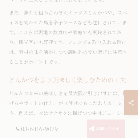
また、魚介と組み合わせたミックスとんかつや、スパ
イスを効かせた島唐辛子ソースなども注目されていま
す。これらは現地の飲食店や家庭でも実践されてお
り、観光客にも好評です。アレンジを取り入れる際に
は、素材の味を活かしつつ調味料の使い過ぎに注意す
ることがポイントです。
とんかつをより美味しく楽しむための工夫
とんかつ本来の美味しさを最大限に引き出すには、揚
げ方やカットの仕方、盛り付けにもこだわりましょ
う。例えば、衣はサクサクに揚げつつ中はジューシー
に仕上げることで、食感のコントラストが楽しめま
03-6416-9079
お問い合わせ
す。切り口を美しく見せる盛り付けや、地元産の野菜