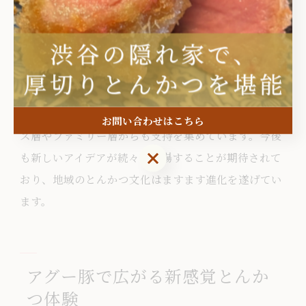
れらは、従来のとんかつのイメージを覆す新鮮な味わ
いで、多くのファンを獲得しています。
特に、栄養バランスを意識したワンプレートメニュー
や、テイクアウト用のアレンジ弁当が人気です。忙し
い日常でも手軽に本格的な味を楽しめるため、ビジネ
お問い合わせはこちら
ス層やファミリー層からも支持を集めています。今後
お問い合わせはこちら
も新しいアイデアが続々と登場することが期待されて
おり、地域のとんかつ文化はますます進化を遂げてい
ます。
アグー豚で広がる新感覚とんか
つ体験