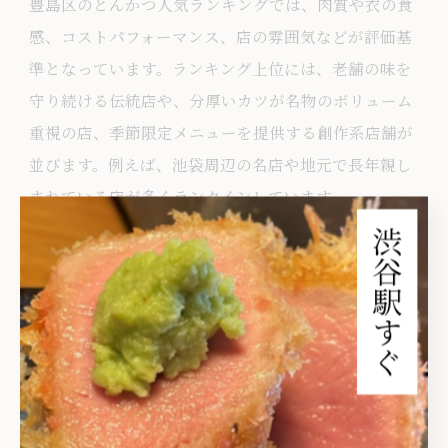
豊島区のとんかつ人気ランキングでは、肉質や衣の食
感、コストパフォーマンス、店の雰囲気などが評価基
準となっています。ランキング上位には、老舗の味を
守り続ける伝統店や、分厚いカツが名物のボリューム
重視の店、季節限定メニューを提供する創作系店舗が
並びます。例えば、池袋周辺の名店や地元で長年親し
まれている店が多くランクインしています。
ランキングを参考に店選びをする際は、混雑状況やメ
ニューの特徴を事前に確認することが重要です。人気
店では売り切れや長時間待つ場合もあるため、訪問時
間をずらしたり、事前予約を活用するのが成功のコツ
です。
池袋周辺のとんかつ名店巡りの醍醐味