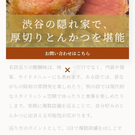
池袋エリアはとんかつの名店が数多く集まる激戦区で
す。各店舗が独自の調理法やサービスで競い合い、食
べ比べを楽しむグルメファンが後を絶ちません。例え
ば、厚切りのロースカツやとろけるヒレカツ、特製ソ
ースや自家製パン粉など、店ごとに個性が際立ってい
お問い合わせはこちら
ます。
名店巡りの醍醐味は、味の違いだけでなく、内装や接
お問い合わせはこちら
客、サイドメニューにも表れます。ある店では、昔な
がらの昭和の雰囲気を楽しめたり、別の店では現代的
なスタイリッシュ空間でゆったりと食事を楽しめたり
します。実際に複数店舗を巡ることで、自分好みのと
んかつに出会える可能性が広がります。
巡り方のポイントとして、1日で複数店舗をはしごす