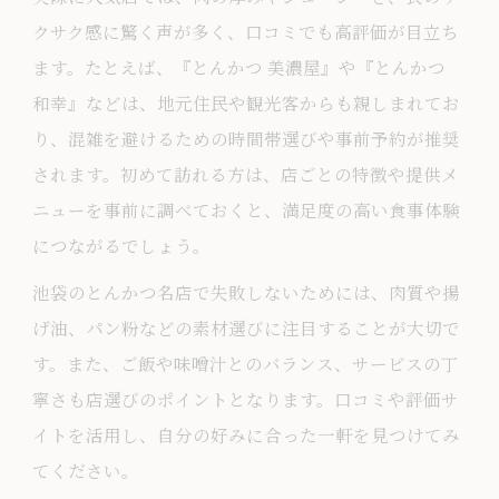
とんかつ東京スタイルの魅力を満喫
クサク感に驚く声が多く、口コミでも高評価が目立ち
食事供給が育む多様なとんかつ体験
ます。たとえば、『とんかつ 美濃屋』や『とんかつ
和幸』などは、地元住民や観光客からも親しまれてお
り、混雑を避けるための時間帯選びや事前予約が推奨
されます。初めて訪れる方は、店ごとの特徴や提供メ
ニューを事前に調べておくと、満足度の高い食事体験
につながるでしょう。
池袋のとんかつ名店で失敗しないためには、肉質や揚
げ油、パン粉などの素材選びに注目することが大切で
す。また、ご飯や味噌汁とのバランス、サービスの丁
寧さも店選びのポイントとなります。口コミや評価サ
イトを活用し、自分の好みに合った一軒を見つけてみ
てください。