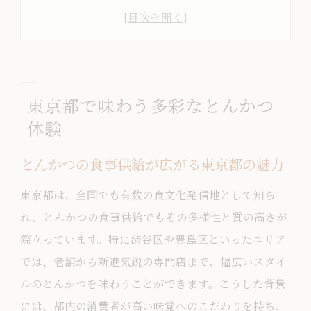
池袋の名店で味わうとんかつの奥深さ
東京ならではのとんかつ体験と食事文化
豊島区で注目される新感覚とんかつの進
化
東京都で味わう多彩なとんかつ
都内のとんかつ専門店が生む多彩な味わ
体験
い
渋谷区や豊島区で注目のとんかつ事情
とんかつの食事供給が広がる東京都の魅力
渋谷区で味わう本格とんかつの新潮流
東京都は、全国でも有数の食文化発信地として知ら
豊島区の食事供給ととんかつ人気ランキ
れ、とんかつの食事供給でもその多様性と質の高さが
ング
際立っています。特に渋谷区や豊島区といったエリア
池袋周辺のとんかつ名店巡りの醍醐味
では、老舗から新進気鋭の専門店まで、幅広いスタイ
豊島区が誇るとんかつの老舗と最新店
ルのとんかつを味わうことができます。こうした背景
とんかつ美濃屋など注目の名店特徴とは
には、都内の消費者が高い味覚へのこだわりを持ち、