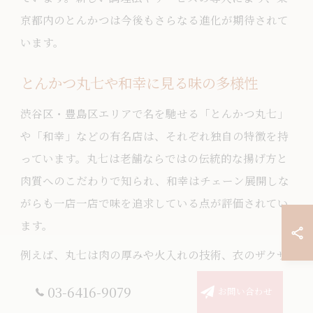
京都内のとんかつは今後もさらなる進化が期待されて
います。
とんかつ丸七や和幸に見る味の多様性
渋谷区・豊島区エリアで名を馳せる「とんかつ丸七」
や「和幸」などの有名店は、それぞれ独自の特徴を持
っています。丸七は老舗ならではの伝統的な揚げ方と
肉質へのこだわりで知られ、和幸はチェーン展開しな
がらも一店一店で味を追求している点が評価されてい
ます。
例えば、丸七は肉の厚みや火入れの技術、衣のザクザ
ク感が特徴。和幸は安定した品質とともに、季節限定
03-6416-9079
お問い合わせ
メニューや定食のバリエーションが豊富で、家族での