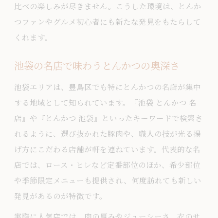
比べの楽しみが尽きません。こうした環境は、とんか
とんかつ丸七や和幸に見る味の多様性
つファンやグルメ初心者にも新たな発見をもたらして
豊島区から広がるとんかつの新しい波
くれます。
池袋近くで人気とんかつをじっくり堪能
池袋の名店で味わうとんかつの奥深さ
池袋の名店で味わう絶品とんかつ体験
池袋エリアは、豊島区でも特にとんかつの名店が集中
駅近とんかつ店で感じる食事供給の工夫
する地域として知られています。『池袋 とんかつ 名
とんかつ清水屋など話題店を巡る魅力
店』や『とんかつ 池袋』といったキーワードで検索さ
池袋周辺で楽しむとんかつの美味しさ
れるように、選び抜かれた豚肉や、職人の技が光る揚
とんかつと食事供給の相乗効果を探る
げ方にこだわる店舗が軒を連ねています。代表的な名
進化する東京とんかつ文化の楽しみ方
店では、ロース・ヒレなど定番部位のほか、希少部位
東京のとんかつ文化と食事供給の変遷
や季節限定メニューも提供され、何度訪れても新しい
新時代のとんかつを楽しむための秘訣
発見があるのが特徴です。
池袋や豊島区で広がるとんかつの輪
実際に人気店では、肉の厚みやジューシーさ、衣のサ