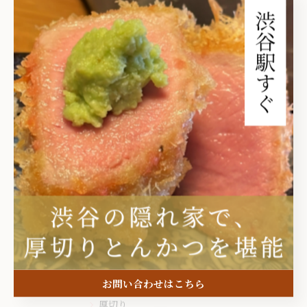
関連タグ
#とんかつ
#隠れ家
カテゴリー
Categories
全てのカテゴリー
ひれかつ
銘柄豚
ランチ
お問い合わせはこちら
厚切り