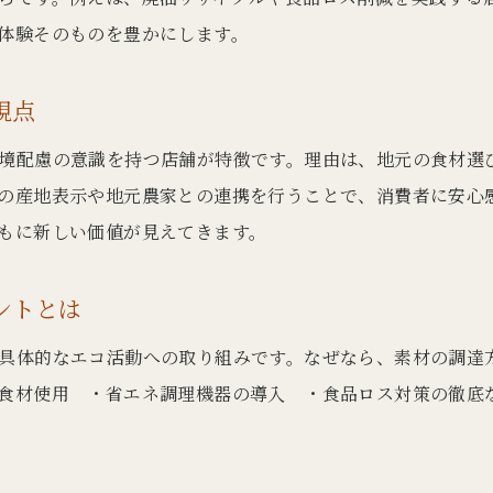
ごまする店で味わう持続可能な素材の秘密
体験そのものを豊かにします。
ミシュラン掲載店の素材選定と環境配慮
有名店が選ぶとんかつ素材の安心ポイント
視点
行列店も注目する素材選びと地域への思い
境配慮の意識を持つ店舗が特徴です。理由は、地元の食材選
素材と調理法から探る環境配慮型とんかつ
の産地表示や地元農家との連携を行うことで、消費者に安心
環境に優しいとんかつの調理法と特徴とは
もに新しい価値が見えてきます。
低温揚げや銅鍋調理で引き出す素材の魅力
ごまする店の伝統調理とエコへの取り組み
お問い合わせはこちら
お問い合わせはこちら
ントとは
御三家・四天王の調理法とサステナビリティ
具体的なエコ活動への取り組みです。なぜなら、素材の調達
行列店で採用される環境配慮型の調理技
食材使用 ・省エネ調理機器の導入 ・食品ロス対策の徹底
安心して選べる環境配慮型とんかつの見分け方
とんかつを通じた地域の食文化発見旅