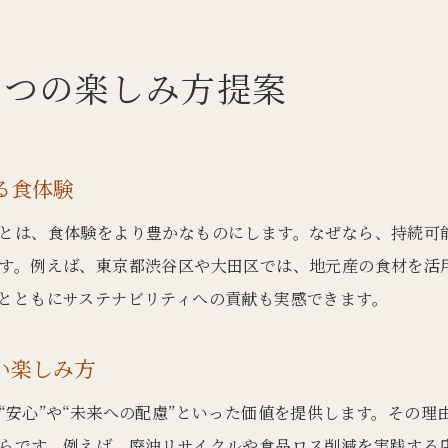
行列のできるとんかつ店で意識したい環境配慮
ごまする店の魅力とサステナブルな選択
かつの楽しみ方提案
渋谷区や大田区で味わう新しいとんかつ体験
渋谷区と大田区のとんかつで味わう地域の特色
大田区のミシュラン獲得店と環境意識の高まり
る食体験
行列のできるとんかつ体験を楽しむコツ紹介
とは、食体験をより豊かなものにします。なぜなら、持続可
閉店情報も押さえた上手なとんかつ店選び
す。例えば、東京都渋谷区や大田区では、地元産の食材を活用
地域の魅力と調和するサスティナブルなとんかつ
とともにサステナビリティへの貢献も実感できます。
蒲田とんかつ四天王を環境目線で巡る楽しみ
持続可能な素材選びが光るとんかつの魅力
い楽しみ方
とんかつの素材選びで叶える環境負荷軽減
“安心”や“未来への配慮”といった価値を提供します。その理
御三家がこだわるサステナブル素材の重要性
らです。例えば、廃油リサイクルや食品ロス削減を実践する