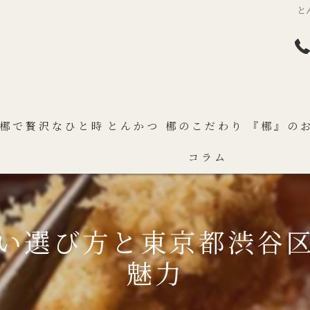
と
梛で贅沢なひと時
とんかつ 梛のこだわり
『梛』の
コラム
い選び方と東京都渋谷
魅力