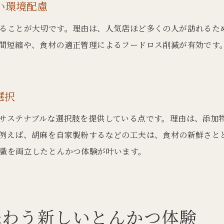
とんかつで巡る渋谷区・大田区の食文化探訪
い環境配慮
御三家や四天王が支える地域の味の伝統
ることが大切です。理由は、人気店ほど多くの人が訪れるた
とんかつ有名店で知る地域特有のこだわり
間短縮や、食材の適正管理によるフードロス削減が有効です
行列店の人気の理由と食文化のつながり
環境に優しいとんかつと地元コミュニティの絆
選択
グランデュオなど地域密着店の楽しみ方
環境意識で選ぶとんかつの選び方とは
サステナブルな選択肢を提供している点です。理由は、添加
環境配慮型とんかつ店を選ぶ時の注目点
例えば、胡麻を自家製粉するなどの工夫は、食材の新鮮さと
識を両立したとんかつ体験が叶います。
御三家・有名店に学ぶエコな選び方
素材や調理法から見る環境配慮の基準
とんかつ店のサステナビリティ評価ポイント
行列のできる店の環境意識への取り組み
味わう新しいとんかつ体験