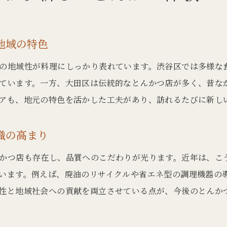
蒲田や大田区で見つけるエコ志向のとんかつ
エコ志向のとんかつが注目される理由
とんかつ業界に広がるエコ志向の潮流
地域の特色
環境に優しいとんかつが人気の背景とは
の地域性が料理にしっかり表れています。渋谷区では多様な
御三家や四天王も注目するサステナブル意識
ています。一方、大田区は伝統的なとんかつ店が多く、昔な
有名店の環境配慮が選ばれるポイント
アも、地元の特色を活かした工夫があり、訪れるたびに新し
ごまする店や行列店のエコな取り組み事例
とんかつの新しい価値観と環境意識の関係
識の高まり
東京都内で広がる環境配慮型とんかつの未来
かつ店も存在し、品質へのこだわりが光ります。近年は、こ
東京都内で進化する環境配慮型とんかつの現状
います。例えば、廃油のリサイクルや省エネ型の調理機器の
御三家・四天王の未来志向なとんかつづくり
性と地域社会への貢献を両立させている点が、今後のとんか
行列店に見る今後のサステナビリティ動向
素材と調理法の進化がもたらす新たな魅力