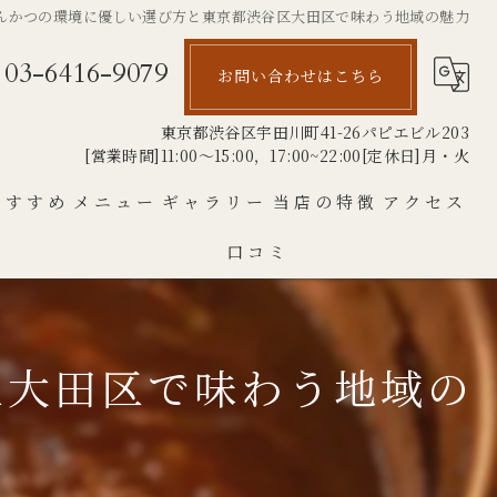
んかつの環境に優しい選び方と東京都渋谷区大田区で味わう地域の魅力
03-6416-9079
お問い合わせはこちら
東京都渋谷区宇田川町41-26パピエビル203
[営業時間]11:00～15:00，17:00~22:00[定休日]月・火
おすすめ
メニュー
ギャラリー
当店の特徴
アクセス
口コミ
とんかつ
銘柄豚
区大田区で味わう地域の
ランチ
厚切り