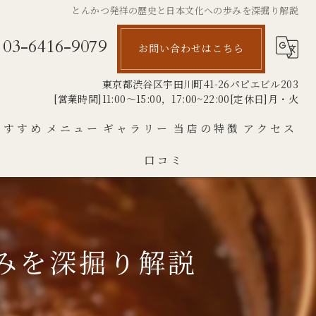
とんかつ発祥の歴史と日本文化への歩みを深掘り解説
03-6416-9079
お問い合わせはこちら
東京都渋谷区宇田川町41-26パピエビル203
[営業時間]11:00～15:00，17:00~22:00[定休日]月・火
おすすめ
メニュー
ギャラリー
当店の特徴
アクセス
口コミ
とんかつ
銘柄豚
ランチ
みを深掘り解説
厚切り