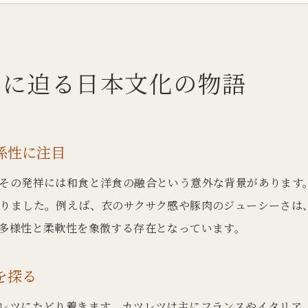
とんかつの発祥国に見る食文化の違い
とんかつ発祥地を巡る日本の食文化の歩み
とんかつが和食として根付いた理由とは
景に迫る日本文化の物語
カツレツとの違いから読み解くとんかつの歴史
とんかつとカツレツの由来と発祥国の比較
カツレツ発祥の背景ととんかつ誕生の関係性
係性に注目
とんかつとカツレツの違いが生まれた理由
その発祥には和食と洋食の融合という意外な背景があります
とんかつは日本発祥か海外発祥かを検証
りました。例えば、衣のサクサク感や豚肉のジューシーさは
カツレツとの比較で分かるとんかつの特徴
多様性と柔軟性を象徴する存在となっています。
とんかつの歴史におけるカツレツの位置づけ
和食と洋食の交差点に生まれたとんかつの魅力
を探る
とんかつが和食と洋食を融合した理由を探る
レツにたどり着きます。カツレツは主にフランスやイタリア