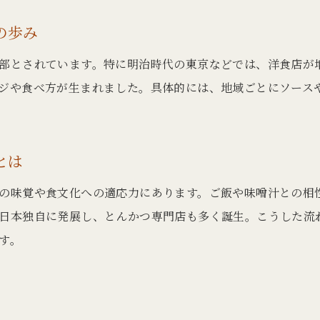
とんかつはいつどこで誕生したのか深掘り解説
とんかつはいつ生まれたのか発祥時期を検証
の歩み
とんかつ発祥地の歴史と誕生のエピソード
部とされています。特に明治時代の東京などでは、洋食店が
とんかつ誕生の背景と日本食への定着過程
ジや食べ方が生まれました。具体的には、地域ごとにソース
とんかつ どこの国由来かを歴史から紐解く
とんかつは日本発祥か発祥国の真相に迫る
とは
とんかつ誕生の時代背景と食文化の変遷
とんかつとは何か和食としての歩みを紐解く
の味覚や食文化への適応力にあります。ご飯や味噌汁との相
とんかつとは何か和食としての定義を考察
日本独自に発展し、とんかつ専門店も多く誕生。こうした流
す。
とんかつは和食ですか？歴史と特徴を徹底解説
発祥国視点で見るとんかつの進化と和食化
とんかつが日本文化に与えた影響と背景
とんかつの発祥から今の和食への歩み