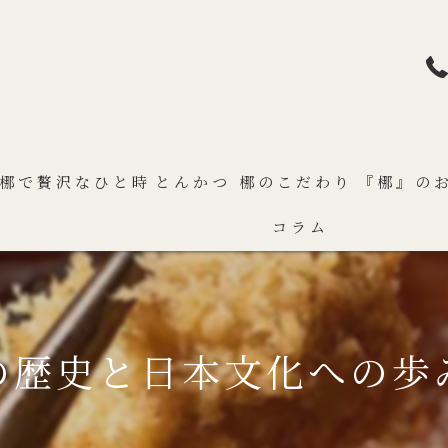
梛で贅沢なひと時
とんかつ 梛のこだわり
『梛』の
コラム
の歴史と日本文化への歩