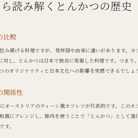
から読み解くとんかつの歴史
和食としてのとんかつ誕生とその理由
発祥国から見るとんかつの伝来と日本での進化
発祥国の食文化がとんかつ誕生に与えた影響
の比較
とんかつ伝来の歴史と日本での独自進化
包み揚げる料理ですが、発祥国や由来に違いがあります。カ
とんかつ発祥国と日本の味の違いを比較
に対し、とんかつは日本で独自に発展した料理です。つまり
日本で進化したとんかつの特徴と魅力
つのオリジナリティと日本文化への影響を実感できるでしょ
発祥の背景から見るとんかつの食文化変遷
とんかつと発祥国の関係、日本での広がり
の関係性
知って得するとんかつ語源や英語表現の豆知識
特にオーストリアのウィーン風カツレツが代表的です。このカ
とんかつの語源や由来にまつわる豆知識
和風にアレンジし、豚肉を使うことで「とんかつ」として進
とんかつ 英語表現と由来について解説
です。
発祥国由来の言葉がとんかつに与えた影響