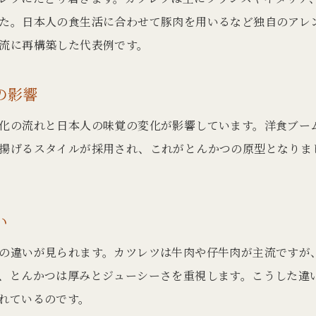
洋食文化とともに広がったとんかつの発祥物語
た。日本人の食生活に合わせて豚肉を用いるなど独自のアレ
とんかつは和食ですか？分類の背景を解説
流に再構築した代表例です。
発祥国から日本でのとんかつ進化の秘密
とんかつ誕生が食文化にもたらした影響とは
の影響
和食に取り入れられたとんかつの特徴とは
化の流れと日本人の味覚の変化が影響しています。洋食ブー
海外でのとんかつ評価と発祥国の意外な真実
揚げるスタイルが採用され、これがとんかつの原型となりま
とんかつ海外の反応と発祥国の意識の違い
とんかつ発祥国はどこか海外評価と比較する
お問い合わせはこちら
お問い合わせはこちら
とんかつはどこの国で人気となったのか
い
海外で広がるとんかつの魅力とその背景
の違いが見られます。カツレツは牛肉や仔牛肉が主流ですが
とんかつの発祥と世界進出の歴史を解説
、とんかつは厚みとジューシーさを重視します。こうした違
発祥国目線で見るとんかつの国際的な評価
れているのです。